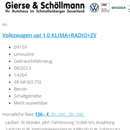
Volkswagen up! 1.0 KLIMA+RADIO+ZV
09159
Limousine
Gebrauchtfahrzeug
08/2023
14264
48 kW (65 PS)
Benzin
Schaltgetriebe
MwSt ausweisbar
monatliche Rate
136,- €
fin. mtl.
fin. mtl.
Laufzeit 36 Monate, jährl. Fahrleistung 10.000 km, Anzahlung
2.470,00 EUR, Nettodarlehensbetrag 9.880,00 EUR, Sollzinssatz