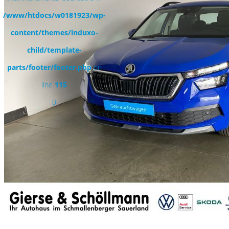
/www/htdocs/w0181923/wp-
content/themes/induxo-
child/template-
parts/footer/footer.php
on
line
115
0