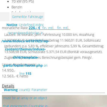
70 kW (95 PS)
Benzin
Schaltgetriebe
Gemerkte Fahrzeuge
MwSt ausweisbar
Notice
: Undefined index:
monatliche Rate
226,- €
fin. mtl.
fin. mtl.
rememberedVehicles in
Laufzeit 36 Monate, jährl. Fahrleistung 10.000 km, Anzahlung
2.990,00 EUR, Nettodarlehensbetrag 11.960,01 EUR, Sollzinssatz
/www/htdocs/w0181923/wp-
(gebunden) p.a. 5,83 %, effektiver Jahreszins 5,99 %, Gesamtbetrag
content/themes/induxo-
13.508,98 EUR, Schlussrate 5.371,54 EUR (Bonität vorausgesetzt).
child/template-
Zugleich repräsentatives Berechnungsbeispiel gem. PAngV.
Unser Angebotspreis:
parts/footer/footer.php
on
14.950,-
line
115
12.563,- € netto
Details
Warning
: count(): Parameter
must be an array or an object
that implements Countable in