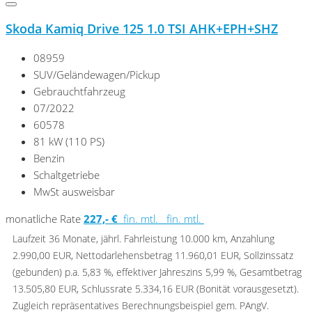
Skoda Kamiq Drive 125 1.0 TSI AHK+EPH+SHZ
08959
SUV/Geländewagen/Pickup
Gebrauchtfahrzeug
07/2022
60578
81 kW (110 PS)
Benzin
Schaltgetriebe
MwSt ausweisbar
monatliche Rate
227,- €
fin. mtl.
fin. mtl.
Laufzeit 36 Monate, jährl. Fahrleistung 10.000 km, Anzahlung
2.990,00 EUR, Nettodarlehensbetrag 11.960,01 EUR, Sollzinssatz
(gebunden) p.a. 5,83 %, effektiver Jahreszins 5,99 %, Gesamtbetrag
13.505,80 EUR, Schlussrate 5.334,16 EUR (Bonität vorausgesetzt).
Zugleich repräsentatives Berechnungsbeispiel gem. PAngV.