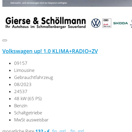
Volkswagen up! 1.0 KLIMA+RADIO+ZV
09157
Limousine
Gebrauchtfahrzeug
08/2023
24537
48 kW (65 PS)
Benzin
Schaltgetriebe
MwSt ausweisbar
monatliche Rate
132,- €
fin. mtl.
fin. mtl.