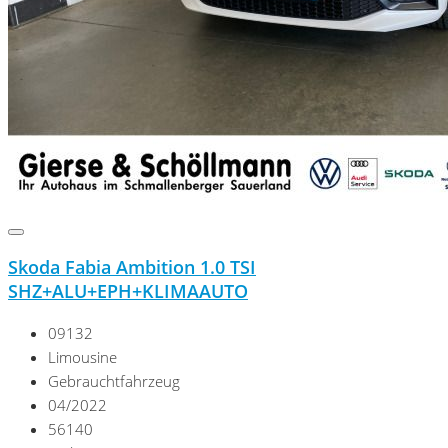
Skoda Fabia Ambition 1.0 TSI
SHZ+ALU+EPH+KLIMAAUTO
09132
Limousine
Gebrauchtfahrzeug
04/2022
56140