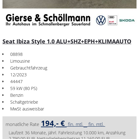
Seat Ibiza Style 1.0 ALU+SHZ+EPH+KLIMAAUTO
08898
Limousine
Gebrauchtfahrzeug
12/2023
44447
59 kW (80 PS)
Benzin
Schaltgetriebe
MwSt ausweisbar
194,- €
monatliche Rate
fin. mtl.
fin. mtl.
Laufzeit 36 Monate, jährl. Fahrleistung 10.000 km, Anzahlung
2.790,00 EUR, Nettodarlehensbetrag 11.160,00 EUR,