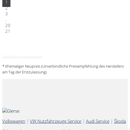
1
2
3
.
20
21
Direktlink für Suche generieren
* Ehemaliger Neupreis (Unverbindliche Preisempfehlung des Herstellers
am Tag der Erstzulassung)
Volkswagen
|
VW Nutzfahrzeuge Service
|
Audi Service
|
Škoda