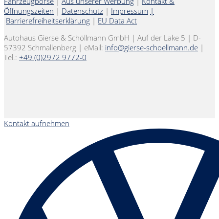
Fahrzeugbörse
|
Aus unserer Werbung
|
Kontakt &
Öffnungszeiten
|
Datenschutz
|
Impressum
|
Barrierefreiheitserklärung
|
EU Data Act
Autohaus Gierse & Schöllmann GmbH | Auf der Lake 5 | D-
57392 Schmallenberg | eMail:
info@gierse-schoellmann.de
|
Tel.:
+49 (0)2972 9772-0
Kontakt aufnehmen