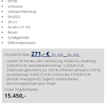
09106
Limousine
Gebrauchtfahrzeug
04/2022
36121
96 kW (131 PS)
Benzin
Schaltgetriebe
Differenzbesteuert
271,- €
monatliche Rate
fin. mtl.
fin. mtl.
Laufzeit 36 Monate, jährl. Fahrleistung 10.000 km, Anzahlung
3.090,00 EUR, Nettodarlehensbetrag 12.360,00 EUR,
Sollzinssatz (gebunden) p.a. 5,83 %, effektiver Jahreszins 5,99 %,
Gesamtbetrag 13.839,12 EUR, Schlussrate 4.078,80 EUR
(Bonität vorausgesetzt). Zugleich repräsentatives
Berechnungsbeispiel gem. PAngV.
Unser Angebotspreis:
15.450,-