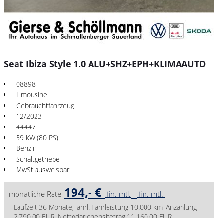
Seat Ibiza Style 1.0 ALU+SHZ+EPH+KLIMAAUTO
08898
Limousine
Gebrauchtfahrzeug
12/2023
44447
59 kW (80 PS)
Benzin
Schaltgetriebe
MwSt ausweisbar
194,- €
monatliche Rate
fin. mtl.
fin. mtl.
Laufzeit 36 Monate, jährl. Fahrleistung 10.000 km, Anzahlung
2.790,00 EUR, Nettodarlehensbetrag 11.160,00 EUR,