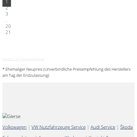
1
2
3
.
20
21
Direktlink für Suche generieren
* Ehemaliger Neupreis (Unverbindliche Preisempfehlung des Herstellers
am Tag der Erstzulassung)
Volkswagen
|
VW Nutzfahrzeuge Service
|
Audi Service
|
Škoda