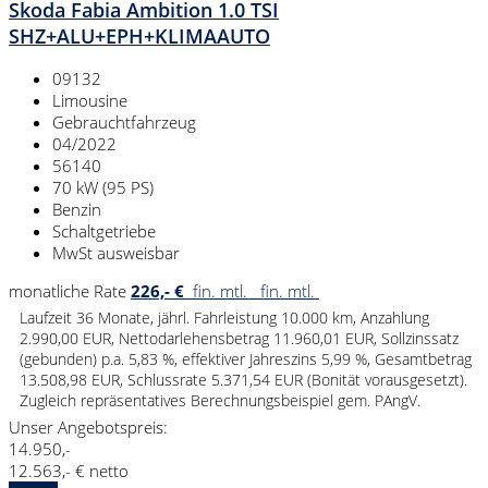
Skoda Fabia Ambition 1.0 TSI
SHZ+ALU+EPH+KLIMAAUTO
09132
Limousine
Gebrauchtfahrzeug
04/2022
56140
70 kW (95 PS)
Benzin
Schaltgetriebe
MwSt ausweisbar
monatliche Rate
226,- €
fin. mtl.
fin. mtl.
Laufzeit 36 Monate, jährl. Fahrleistung 10.000 km, Anzahlung
2.990,00 EUR, Nettodarlehensbetrag 11.960,01 EUR, Sollzinssatz
(gebunden) p.a. 5,83 %, effektiver Jahreszins 5,99 %, Gesamtbetrag
13.508,98 EUR, Schlussrate 5.371,54 EUR (Bonität vorausgesetzt).
Zugleich repräsentatives Berechnungsbeispiel gem. PAngV.
Unser Angebotspreis:
14.950,-
12.563,- € netto