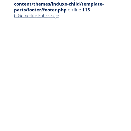
content/themes/induxo-child/template-
parts/footer/footer.php
on line
115
0
Gemerkte Fahrzeuge