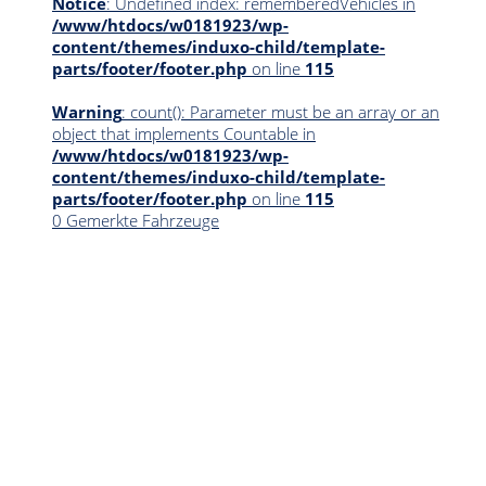
Notice
: Undefined index: rememberedVehicles in
/www/htdocs/w0181923/wp-
content/themes/induxo-child/template-
parts/footer/footer.php
on line
115
Warning
: count(): Parameter must be an array or an
object that implements Countable in
/www/htdocs/w0181923/wp-
content/themes/induxo-child/template-
parts/footer/footer.php
on line
115
0
Gemerkte Fahrzeuge