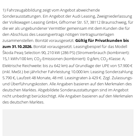
1) Fahrzeugabbildung zeigt vom Angebot abweichende
Sonderausstattungen. Ein Angebot der Audi Leasing, Zweigniederlassung
der Volkswagen Leasing GmbH, Gifhorner Str. 57, 38112 Braunschweig, für
die wir als ungebundener Vermittler gemeinsam mit dem Kunden die für
den Abschluss des Leasingvertrags nötigen Vertragsunterlagen
zusammenstellen. Bonität vorausgesetzt.
Gültig für Privatkunden bis
zum 31.10.2026.
Bonität vorausgesetzt. Leasingbeispiel für das Modell
Škoda Peaq Selection 90, 210 kW (286 PS) (Stromverbrauch (kombiniert):
15,1 kWh/100 km; CO
-Emissionen (kombiniert): 0 g/km; CO
-Klasse: A;
2
2
Elektrische Reichweite: bis zu 642 km) auf Grundlage der UPE von 57.900 €
(inkl. MwSt.) bei jährlicher Fahrleistung 10.000 km: Leasing-Sonderzahlung
5.790 €, Laufzeit 48 Monate, 48 mtl. Leasingraten à 429 €. Zzgl. Zulassungs-
und Überführungskosten. Alle Angaben basieren auf den Merkmalen des
deutschen Marktes. Abgebildete Sonderausstattungen sind im Angebot
nicht unbedingt berücksichtigt. Alle Angaben basieren auf den Merkmalen
des deutschen Marktes.