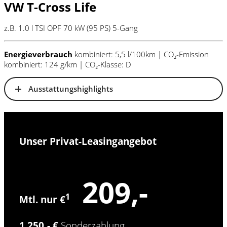
VW T-Cross Life
z.B. 1.0 l TSI OPF 70 kW (95
PS
) 5-Gang
Energieverbrauch
kombiniert: 5,5 l/100km | CO₂-Emission
kombiniert: 124 g/km | CO₂-Klasse: D
Ausstattungshighlights
Unser Privat-Leasingangebot
209,-
1
Mtl. nur €
1.250,- €
Sonderzahlung