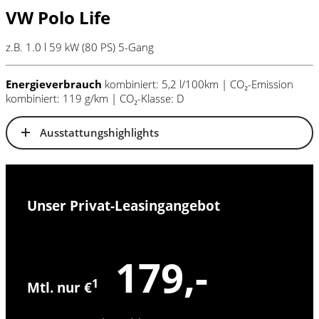
VW Polo Life
z.B. 1.0 l 59 kW (80
PS
) 5-Gang
Energieverbrauch
kombiniert: 5,2 l/100km | CO₂-Emission
kombiniert: 119 g/km | CO₂-Klasse: D
Ausstattungshighlights
Unser Privat-Leasingangebot
179,-
1
Mtl. nur €