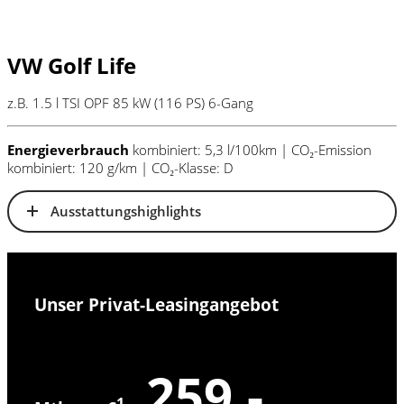
VW Golf Life
z.B. 1.5 l TSI OPF 85 kW (116
PS
) 6-Gang
Energieverbrauch
kombiniert: 5,3 l/100km | CO₂-Emission
kombiniert: 120 g/km | CO₂-Klasse: D
Ausstattungshighlights
Unser Privat-Leasingangebot
259,-
1