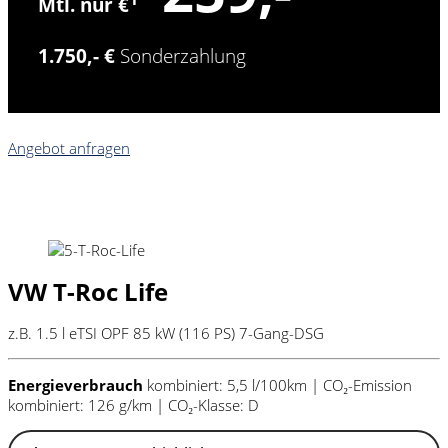
Mtl. nur €
1.750,- €
Sonderzahlung
Angebot anfragen
VW T-Roc Life
z.B. 1.5 l eTSI OPF 85 kW (116
PS
) 7-Gang-DSG
Energieverbrauch
kombiniert: 5,5 l/100km | CO₂-Emission
kombiniert: 126 g/km | CO₂-Klasse: D