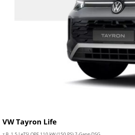
VW Tayron Life
z.B. 1.5 l eTSI OPF 110 kW (150
PS
) 7-Gang-DSG