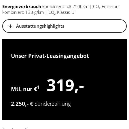
Energieverbrauch
kombiniert: 5,8 l/100km | CO₂-Emission
kombiniert: 133 g/km | CO₂-Klasse: D
Ausstattungshighlights
Unser Privat-Leasingangebot
319,-
1
Mtl. nur €
2.250,- €
Sonderzahlung