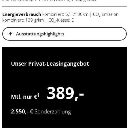
Energieverbrauch
kombiniert: 6,1 l/100km | CO₂-Emission
kombiniert: 139 g/km | CO₂-Klasse: E
Ausstattungshighlights
Unser Privat-Leasingangebot
389,-
1
Mtl. nur €
2.550,- €
Sonderzahlung