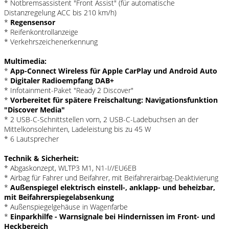
* Notbremsassistent "Front Assist" (für automatische
Distanzregelung ACC bis 210 km/h)
*
Regensensor
* Reifenkontrollanzeige
* Verkehrszeichenerkennung
Multimedia:
*
App-Connect Wireless für Apple CarPlay und Android Auto
*
Digitaler Radioempfang DAB+
* Infotainment-Paket "Ready 2 Discover"
*
Vorbereitet für spätere Freischaltung: Navigationsfunktion
"Discover Media"
* 2 USB-C-Schnittstellen vorn, 2 USB-C-Ladebuchsen an der
Mittelkonsolehinten, Ladeleistung bis zu 45 W
* 6 Lautsprecher
Technik & Sicherheit:
* Abgaskonzept, WLTP3 M1, N1-I//EU6EB
* Airbag für Fahrer und Beifahrer, mit Beifahrerairbag-Deaktivierung
*
Außenspiegel elektrisch einstell-, anklapp- und beheizbar,
mit Beifahrerspiegelabsenkung
* Außenspiegelgehäuse in Wagenfarbe
*
Einparkhilfe - Warnsignale bei Hindernissen im Front- und
Heckbereich