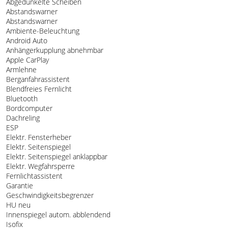
Abgedunkelte Scheiben
Abstandswarner
Abstandswarner
Ambiente-Beleuchtung
Android Auto
Anhängerkupplung abnehmbar
Apple CarPlay
Armlehne
Berganfahrassistent
Blendfreies Fernlicht
Bluetooth
Bordcomputer
Dachreling
ESP
Elektr. Fensterheber
Elektr. Seitenspiegel
Elektr. Seitenspiegel anklappbar
Elektr. Wegfahrsperre
Fernlichtassistent
Garantie
Geschwindigkeitsbegrenzer
HU neu
Innenspiegel autom. abblendend
Isofix