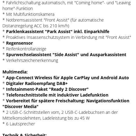
* Fahrlichtschaltung automatisch, mit "Coming home"- und "Leaving
home"-Funktion
* Mit Multifunktionskamera
* Notbremsassistent "Front Assist" (für automatische
Distanzregelung ACC bis 210 km/h)
*
Parklenkassistent "Park Assist" inkl. Einparkhilfe
* Proaktives Insassenschutzsystem in Verbindung mit "Front Assist"
*
Regensensor
* Reifenkontrollanzeige
*
Spurwechselassistent "Side Assist" und Ausparkassistent
* Verkehrszeichenerkennung
Multimedia:
*
App-Connect Wireless für Apple CarPlay und Android Auto
*
Digitaler Radioempfang DAB+
*
Infotainment-Paket "Ready 2 Discover"
*
Telefonschnittstelle mit induktiver Ladefunktion
*
Vorbereitet für spätere Freischaltung: Navigationsfunktion
"Discover Media"
* 2 USB-C-Schnittstellen vorn, 2 USB-C-Ladebuchsen an der
Mittelkonsolehinten, Ladeleistung bis zu 45 W
* 6 Lautsprecher
Technik & Sicherheit: