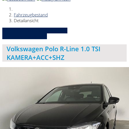
Fahrzeugbestand
Detailansicht
» Zurück zu den Suchergebnissen
» Fahrzeug Detailsuche
Volkswagen Polo R-Line 1.0 TSI
KAMERA+ACC+SHZ