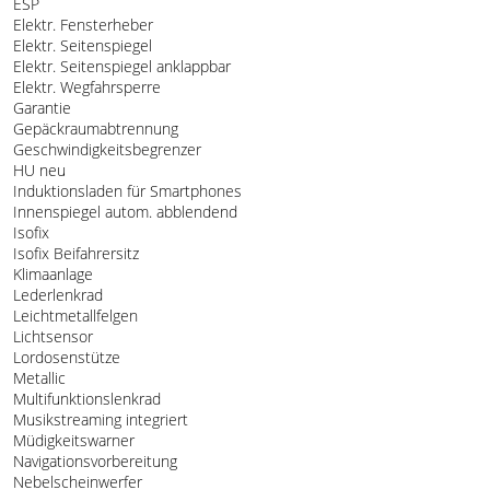
ESP
Elektr. Fensterheber
Elektr. Seitenspiegel
Elektr. Seitenspiegel anklappbar
Elektr. Wegfahrsperre
Garantie
Gepäckraumabtrennung
Geschwindigkeitsbegrenzer
HU neu
Induktionsladen für Smartphones
Innenspiegel autom. abblendend
Isofix
Isofix Beifahrersitz
Klimaanlage
Lederlenkrad
Leichtmetallfelgen
Lichtsensor
Lordosenstütze
Metallic
Multifunktionslenkrad
Musikstreaming integriert
Müdigkeitswarner
Navigationsvorbereitung
Nebelscheinwerfer