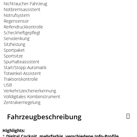
Nichtraucher-Fahrzeug
Notbremsassistent
Notrufsystem
Regensensor
Reifendruckkontrolle
Scheckheftgepflegt
Servolenkung
Sitzheizung
Sportpaket
Sportsitze
Spurhalteassistent
Start/Stopp-Automatik
Totwinkel-Assistent
Traktionskontrolle
USB
Verkehrszeichenerkennung
Volldigitales Kombiinstrument
Zentralverriegelung
Fahrzeugbeschreibung
Highlights:
*
Digital Cockpit, mehrfarbig, verschiedene Info-Profile