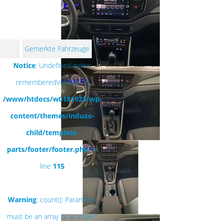
Gemerkte Fahrzeuge
Notice
: Undefined index:
rememberedVehicles in
/www/htdocs/w0181923/wp-
content/themes/induxo-
child/template-
parts/footer/footer.php
on
line
115
Warning
: count(): Parameter
must be an array or an object