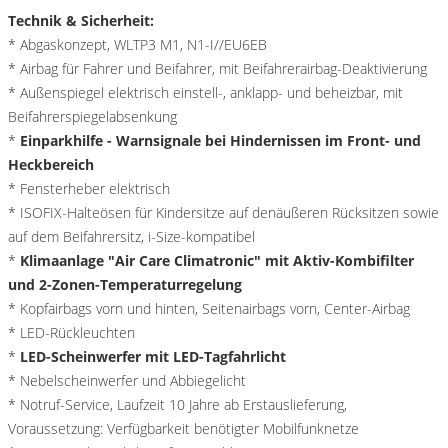
Technik & Sicherheit:
* Abgaskonzept, WLTP3 M1, N1-I//EU6EB
* Airbag für Fahrer und Beifahrer, mit Beifahrerairbag-Deaktivierung
* Außenspiegel elektrisch einstell-, anklapp- und beheizbar, mit
Beifahrerspiegelabsenkung
*
Einparkhilfe - Warnsignale bei Hindernissen im Front- und
Heckbereich
* Fensterheber elektrisch
* ISOFIX-Halteösen für Kindersitze auf denäußeren Rücksitzen sowie
auf dem Beifahrersitz, i-Size-kompatibel
*
Klimaanlage "Air Care Climatronic" mit Aktiv-Kombifilter
und 2-Zonen-Temperaturregelung
* Kopfairbags vorn und hinten, Seitenairbags vorn, Center-Airbag
* LED-Rückleuchten
*
LED-Scheinwerfer mit LED-Tagfahrlicht
* Nebelscheinwerfer und Abbiegelicht
* Notruf-Service, Laufzeit 10 Jahre ab Erstauslieferung,
Voraussetzung: Verfügbarkeit benötigter Mobilfunknetze