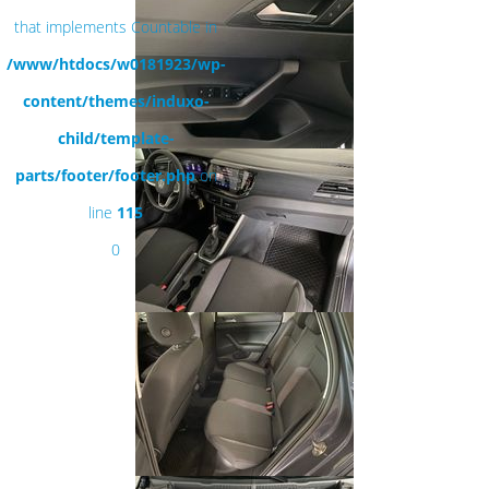
that implements Countable in
/www/htdocs/w0181923/wp-
content/themes/induxo-
child/template-
parts/footer/footer.php
on
line
115
0