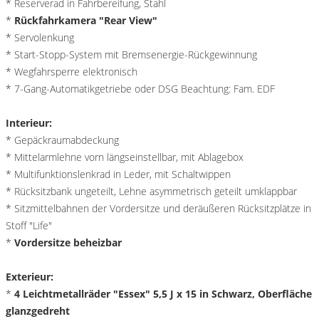
* Reserverad in Fahrbereifung, Stahl
*
Rückfahrkamera "Rear View"
* Servolenkung
* Start-Stopp-System mit Bremsenergie-Rückgewinnung
* Wegfahrsperre elektronisch
* 7-Gang-Automatikgetriebe oder DSG Beachtung: Fam. EDF
Interieur:
* Gepäckraumabdeckung
* Mittelarmlehne vorn längseinstellbar, mit Ablagebox
* Multifunktionslenkrad in Leder, mit Schaltwippen
* Rücksitzbank ungeteilt, Lehne asymmetrisch geteilt umklappbar
* Sitzmittelbahnen der Vordersitze und deräußeren Rücksitzplätze in
Stoff "Life"
*
Vordersitze beheizbar
Exterieur:
*
4 Leichtmetallräder "Essex" 5,5 J x 15 in Schwarz, Oberfläche
glanzgedreht